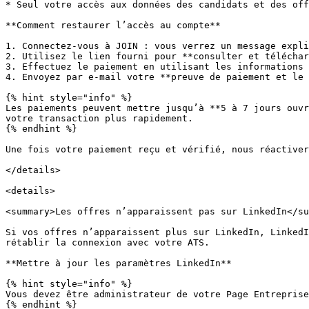
* Seul votre accès aux données des candidats et des off
**Comment restaurer l’accès au compte**

1. Connectez-vous à JOIN : vous verrez un message expli
2. Utilisez le lien fourni pour **consulter et téléchar
3. Effectuez le paiement en utilisant les informations 
4. Envoyez par e-mail votre **preuve de paiement et le 
{% hint style="info" %}

Les paiements peuvent mettre jusqu’à **5 à 7 jours ouvr
votre transaction plus rapidement.

{% endhint %}

Une fois votre paiement reçu et vérifié, nous réactiver
</details>

<details>

<summary>Les offres n’apparaissent pas sur LinkedIn</su
Si vos offres n’apparaissent plus sur LinkedIn, LinkedI
rétablir la connexion avec votre ATS.

**Mettre à jour les paramètres LinkedIn**

{% hint style="info" %}

Vous devez être administrateur de votre Page Entreprise
{% endhint %}
