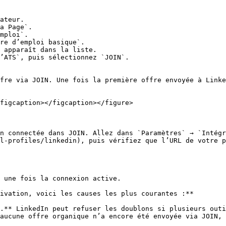
ateur.

a Page`.

mploi`.

re d’emploi basique`.

 apparaît dans la liste.

’ATS`, puis sélectionnez `JOIN`.

fre via JOIN. Une fois la première offre envoyée à Linke
figcaption></figcaption></figure>

n connectée dans JOIN. Allez dans `Paramètres` → `Intégr
l-profiles/linkedin), puis vérifiez que l’URL de votre p
 une fois la connexion active.

ivation, voici les causes les plus courantes :**

.** LinkedIn peut refuser les doublons si plusieurs outi
aucune offre organique n’a encore été envoyée via JOIN, 