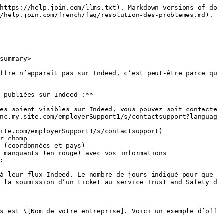
https://help.join.com/llms.txt). Markdown versions of do
/help.join.com/french/faq/resolution-des-problemes.md).

summary>

ffre n’apparaît pas sur Indeed, c’est peut-être parce qu
 publiées sur Indeed :**

es soient visibles sur Indeed, vous pouvez soit contacte
nc.my.site.com/employerSupport1/s/contactsupport?languag
ite.com/employerSupport1/s/contactsupport)

r champ

 (coordonnées et pays)

 manquants (en rouge) avec vos informations

:

à leur flux Indeed. Le nombre de jours indiqué pour que 
 la soumission d’un ticket au service Trust and Safety d
s est \[Nom de votre entreprise]. Voici un exemple d’off