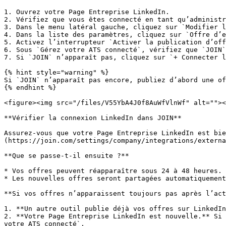
1. Ouvrez votre Page Entreprise LinkedIn.

2. Vérifiez que vous êtes connecté en tant qu’administr
3. Dans le menu latéral gauche, cliquez sur `Modifier l
4. Dans la liste des paramètres, cliquez sur `Offre d’e
5. Activez l’interrupteur `Activer la publication d’off
6. Sous `Gérez votre ATS connecté`, vérifiez que `JOIN`
7. Si `JOIN` n’apparaît pas, cliquez sur `+ Connecter l
{% hint style="warning" %}

Si `JOIN` n’apparaît pas encore, publiez d’abord une of
{% endhint %}

<figure><img src="/files/V55YbA4J0f8AuWfVlnWf" alt=""><
**Vérifier la connexion LinkedIn dans JOIN**

Assurez-vous que votre Page Entreprise LinkedIn est bie
(https://join.com/settings/company/integrations/externa
**Que se passe-t-il ensuite ?**

* Vos offres peuvent réapparaître sous 24 à 48 heures.

* Les nouvelles offres seront partagées automatiquement
**Si vos offres n’apparaissent toujours pas après l’act
1. **Un autre outil publie déjà vos offres sur LinkedIn
2. **Votre Page Entreprise LinkedIn est nouvelle.** Si 
votre ATS connecté`.
