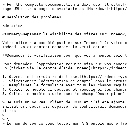
> For the complete documentation index, see [llms.txt](
page URLs; this page is available as [Markdown](https:/
# Résolution des problèmes

<details>

<summary>Dépanner la visibilité des offres sur Indeed</
Votre offre n’a pas été publiée sur Indeed ? Si votre o
Indeed. Voici comment demander la vérification.

**Demander la vérification pour que vos annonces soient
Pour demander l’approbation requise afin que vos annonc
un [ticket via le centre d’aide Indeed](https://indeedi
1. Ouvrez le [formulaire de ticket](https://indeed.my.s
2. Sélectionnez `Vérification de compte` dans le premie
3. Remplissez le formulaire avec tous les champs requis
4. Copiez le modèle ci-dessous et renseignez les champs
5. Collez le modèle ajusté dans le champ `Description` 
> Je suis un nouveau client de JOIN et j’ai été ajouté 
initial est désormais dépassé. Je souhaiterais demander
offres.

>

> \

> Le nom de source sous lequel mon ATS envoie mes offre