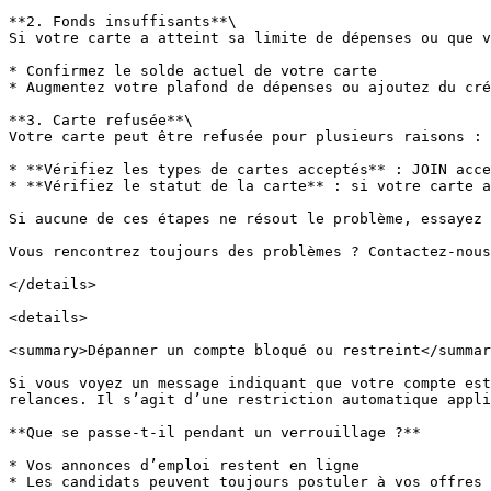
**2. Fonds insuffisants**\

Si votre carte a atteint sa limite de dépenses ou que v
* Confirmez le solde actuel de votre carte

* Augmentez votre plafond de dépenses ou ajoutez du cré
**3. Carte refusée**\

Votre carte peut être refusée pour plusieurs raisons :

* **Vérifiez les types de cartes acceptés** : JOIN acce
* **Vérifiez le statut de la carte** : si votre carte a
Si aucune de ces étapes ne résout le problème, essayez 
Vous rencontrez toujours des problèmes ? Contactez-nous
</details>

<details>

<summary>Dépanner un compte bloqué ou restreint</summar
Si vous voyez un message indiquant que votre compte est
relances. Il s’agit d’une restriction automatique appli
**Que se passe-t-il pendant un verrouillage ?**

* Vos annonces d’emploi restent en ligne

* Les candidats peuvent toujours postuler à vos offres
