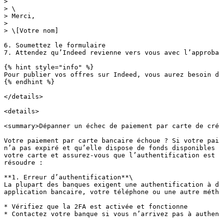
>

> \

> Merci,

>

> \[Votre nom]

6. Soumettez le formulaire

7. Attendez qu’Indeed revienne vers vous avec l’approba
{% hint style="info" %}

Pour publier vos offres sur Indeed, vous aurez besoin d
{% endhint %}

</details>

<details>

<summary>Dépanner un échec de paiement par carte de cré
Votre paiement par carte bancaire échoue ? Si votre pai
n’a pas expiré et qu’elle dispose de fonds disponibles 
votre carte et assurez-vous que l’authentification est 
résoudre :

**1. Erreur d’authentification**\

La plupart des banques exigent une authentification à d
application bancaire, votre téléphone ou une autre méth
* Vérifiez que la 2FA est activée et fonctionne

* Contactez votre banque si vous n’arrivez pas à authen