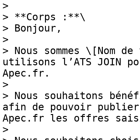
>

> **Corps :**\

> Bonjour,

>

> Nous sommes \[Nom de 
utilisons l’ATS JOIN po
Apec.fr.

>

> Nous souhaitons bénéf
afin de pouvoir publier
Apec.fr les offres sais
>
