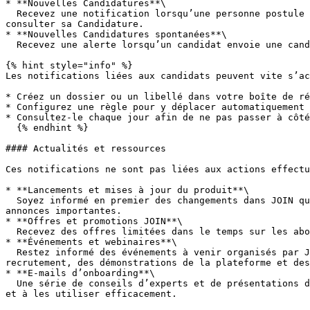
* **Nouvelles Candidatures**\

  Recevez une notification lorsqu’une personne postule à votre Job. L’e-mail contient le nom du candidat, le poste pour lequel il a postulé et un lien direct pour 
consulter sa Candidature.

* **Nouvelles Candidatures spontanées**\

  Recevez une alerte lorsqu’un candidat envoie une candidature spontanée. Ces e-mails contiennent des informations similaires à celles des candidatures standard.

{% hint style="info" %}

Les notifications liées aux candidats peuvent vite s’ac
* Créez un dossier ou un libellé dans votre boîte de ré
* Configurez une règle pour y déplacer automatiquement 
* Consultez-le chaque jour afin de ne pas passer à côté
  {% endhint %}

#### Actualités et ressources

Ces notifications ne sont pas liées aux actions effectu
* **Lancements et mises à jour du produit**\

  Soyez informé en premier des changements dans JOIN qui affectent votre processus de recrutement — des nouvelles fonctionnalités aux améliorations, ainsi que des 
annonces importantes.

* **Offres et promotions JOIN**\

  Recevez des offres limitées dans le temps sur les abonnements JOIN ou des promotions spéciales sur des produits premium de la Boutique.

* **Événements et webinaires**\

  Restez informé des événements à venir organisés par JOIN et des webinaires de formation. Les sujets incluent souvent des bonnes pratiques, des conseils de 
recrutement, des démonstrations de la plateforme et des
* **E-mails d’onboarding**\

  Une série de conseils d’experts et de présentations des fonctionnalités envoyés peu après votre inscription. Ces e-mails vous aident à comprendre les outils de JOIN 
et à les utiliser efficacement.
