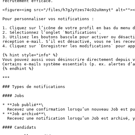
recrutement efficace.

<figure><img src="/files/h7gJyYzes74cO2uXmnyt" alt=""><
Pour personnaliser vos notifications :

1. Cliquez sur l’icône de votre profil en bas du menu d
2. Sélectionnez l’onglet `Notifications`.

3. Utilisez les boutons bascule pour activer ou désacti
réception e-mail. S’il est désactivé, vous ne les recev
4. Cliquez sur `Enregistrer les modifications` pour app
{% hint style="info" %}

Vous pouvez aussi vous désinscrire directement depuis v
Certains e-mails système essentiels (p. ex. alertes d’a
{% endhint %}

***

### Types de notifications

#### Jobs

* **Job publié**\

  Recevez une confirmation lorsqu’un nouveau Job est publié.

* **Job archivé**\

  Recevez une notification lorsqu’un Job est archivé, y compris les détails du Job.

#### Candidats
