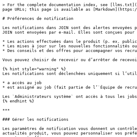
> For the complete documentation index, see [llms.txt](
page URLs; this page is available as [Markdown](https:/
# Préférences de notification

Les notifications dans JOIN sont des alertes envoyées p
JOIN sont envoyées par e-mail. Elles sont conçues pour 
* Les actions effectuées dans le produit (p. ex. public
* Les mises à jour sur les nouvelles fonctionnalités ou
* Des conseils et des offres pour accompagner vos recru
Vous pouvez choisir de recevoir ou d’arrêter de recevoi
{% hint style="warning" %}

Les notifications sont déclenchées uniquement si l’util
* a accès au job

* est assigné au job (fait partie de l’`Équipe de recru
Les `Administrateurs système` ont accès à tous les jobs
{% endhint %}

***

### Gérer les notifications

Les paramètres de notification vous donnent un contrôle
actualités produit, vous pouvez personnaliser vos préfé