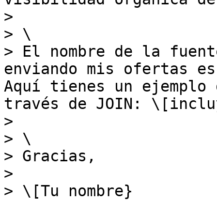
>

> \

> El nombre de la fuent
enviando mis ofertas es
Aquí tienes un ejemplo 
través de JOIN: \[inclu
>

> \

> Gracias,

>

> \[Tu nombre}
