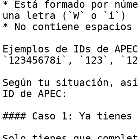
* Está formado por núme
una letra (`W` o `i`)

* No contiene espacios 
Ejemplos de IDs de APEC
`12345678i`, `123`, `123
Según tu situación, así
ID de APEC:

#### Caso 1: Ya tienes 
Solo tienes que complet