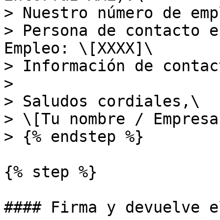
> Nuestro número de emp
> Persona de contacto e
Empleo: \[XXXX]\

> Información de contac
>

> Saludos cordiales,\

> \[Tu nombre / Empresa]
> {% endstep %}

{% step %}

#### Firma y devuelve e